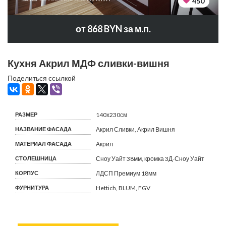
450
от 868 BYN за м.п.
Кухня Акрил МДФ сливки-вишня
Поделиться ссылкой
РАЗМЕР
140х230см
НАЗВАНИЕ ФАСАДА
Акрил Сливки, Акрил Вишня
МАТЕРИАЛ ФАСАДА
Акрил
СТОЛЕШНИЦА
Сноу Уайт 38мм, кромка 3Д-Сноу Уайт
КОРПУС
ЛДСП Премиум 18мм
ФУРНИТУРА
Hettich, BLUM, FGV