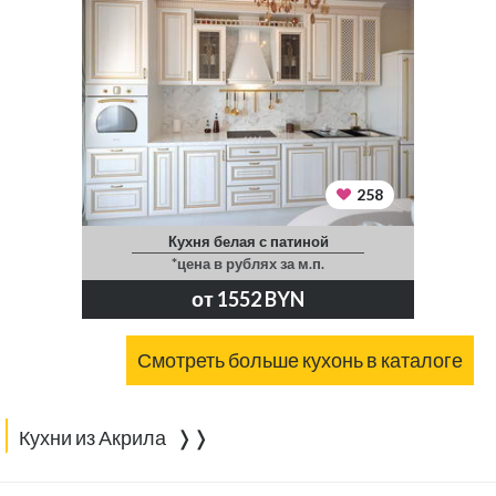
258
Кухня белая с патиной
*цена в рублях за м.п.
от 1552 BYN
Смотреть больше кухонь в каталоге
Кухни из Акрила ❭❭