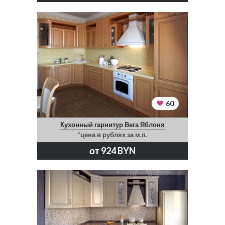
60
Кухонный гарнитур Вега Яблоня
*цена в рублях за м.п.
от 924 BYN