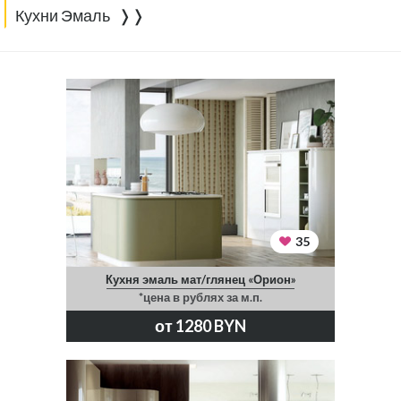
Кухни Эмаль ❭❭
35
Кухня эмаль мат/глянец «Орион»
*цена в рублях за м.п.
от 1280 BYN