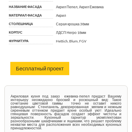
НАЗВАНИЕ ФАСАДА
Акрил Пепел, Акрил Ежевика
МАТЕРИАЛ ФАСАДА
Акрил
СТОЛЕШНИЦА
Серая крошка 38мм
КОРПУС
ЛДСП Негро 18мм
ФУРНИТУРА
Hettich, Blum, FGV
Бесплатный проект
Акриловая кухня под заказ ежевика-пепел придаст Вашему
интерьеру неожиданно броский и роскошный вид! Такое
сочетание цветовой гаммы точно не оставит никого
равнодушным! Стенпанель, декорированная мягким и нежным
сиреневым оттенком придает кухне особый уют! Идеально
глянцевая поверхность фасадов создает эффект чистоты и
зеркальности. Кухонный гарнитур укомплектован
разнообразными шкафчиками и ящиками, что решает проблему
нехватки места для расположения всех необходимых кухонных
принадлежностей.