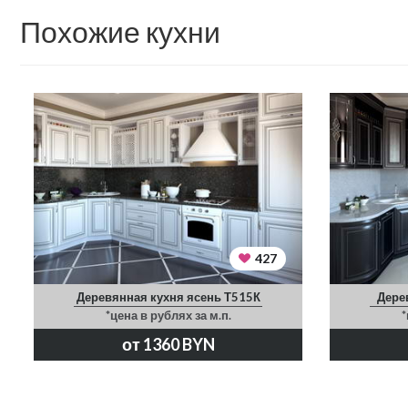
Похожие кухни
427
Деревянная кухня ясень Т515К
Дере
*цена в рублях за м.п.
*
от 1360 BYN