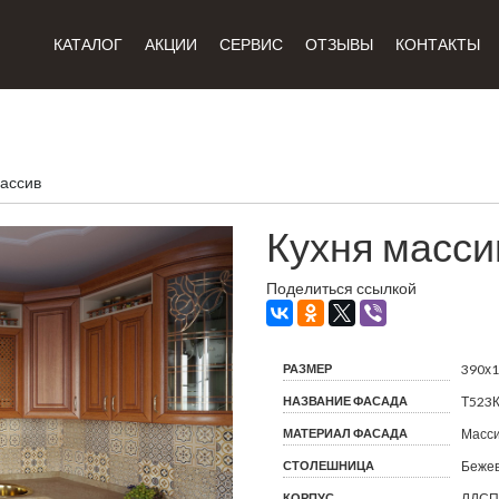
КАТАЛОГ
АКЦИИ
СЕРВИС
ОТЗЫВЫ
КОНТАКТЫ
массив
Кухня масси
Поделиться ссылкой
РАЗМЕР
390х
НАЗВАНИЕ ФАСАДА
Т523
МАТЕРИАЛ ФАСАДА
Масси
СТОЛЕШНИЦА
Бежев
КОРПУС
ЛДСП