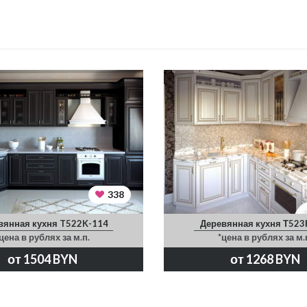
338
вянная кухня T522K-114
Деревянная кухня Т523
цена в рублях за м.п.
*цена в рублях за м.
от 1504 BYN
от 1268 BYN