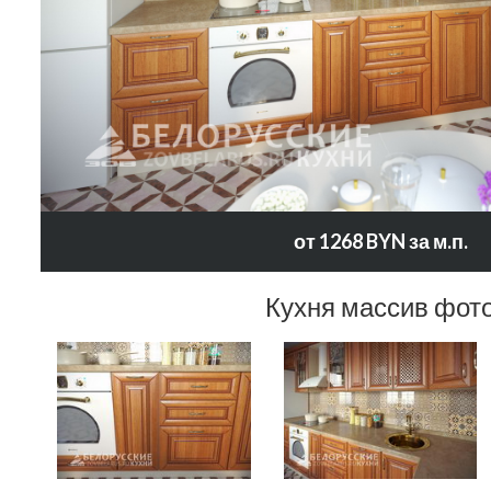
от 1268 BYN за м.п.
Кухня массив фот