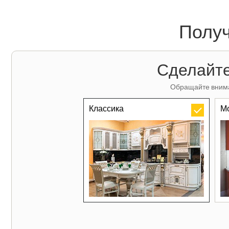
Получ
Сделайте
Обращайте внима
Классика
М