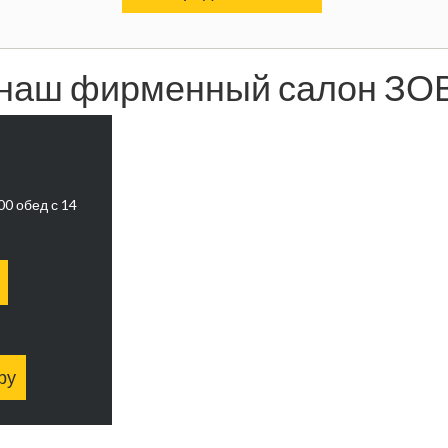
наш фирменный салон ЗОВ
0 обед с 14
ру