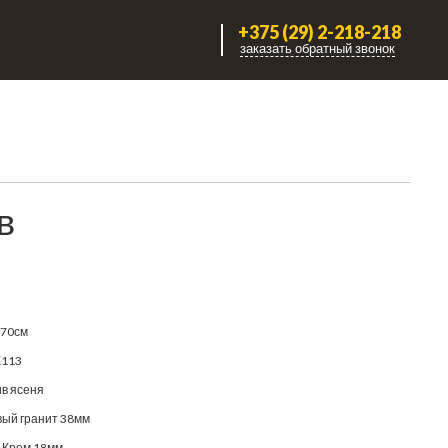
+375 (29) 2-218-218
заказать обратный звонок
в
170см
К113
в ясеня
ый гранит 38мм
 Крем 18мм