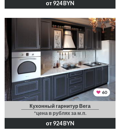
от 924 BYN
60
Кухонный гарнитур Вега
*цена в рублях за м.п.
от 924 BYN