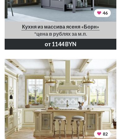
46
Кухня из массива ясеня «Борн»
*цена в рублях за м.п.
от 1144 BYN
82