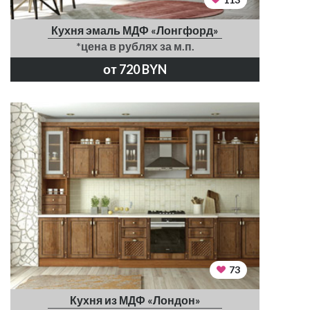
Кухня эмаль МДФ «Лонгфорд»
*цена в рублях за м.п.
от 720 BYN
73
Кухня из МДФ «Лондон»