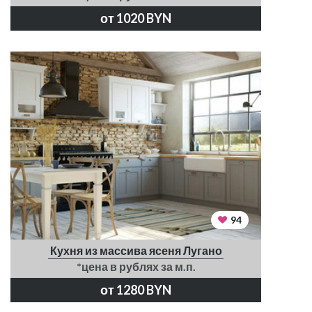
от 1020 BYN
94
Кухня из массива ясеня Лугано
*цена в рублях за м.п.
от 1280 BYN