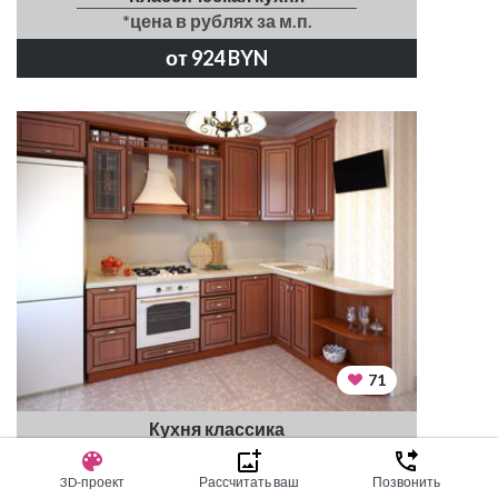
*цена в рублях за м.п.
от 924 BYN
71
Кухня классика
*цена в рублях за м.п.
3D-проект
Рассчитать ваш
Позвонить
от 924 BYN