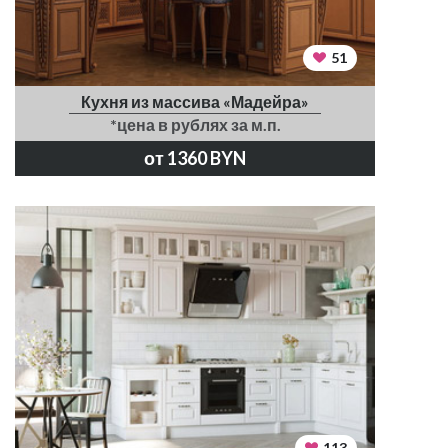
51
Кухня из массива «Мадейра»
*цена в рублях за м.п.
от 1360 BYN
113