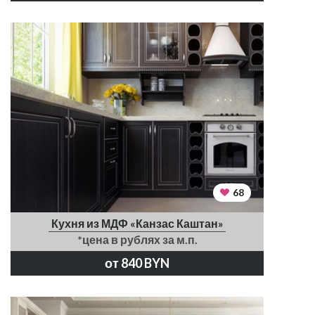
68
Кухня из МДФ «Канзас Каштан»
*цена в рублях за м.п.
от 840 BYN