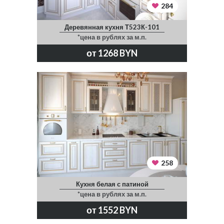
284
Деревянная кухня Т523К-101
*цена в рублях за м.п.
от 1268 BYN
258
Кухня белая с патиной
*цена в рублях за м.п.
от 1552 BYN