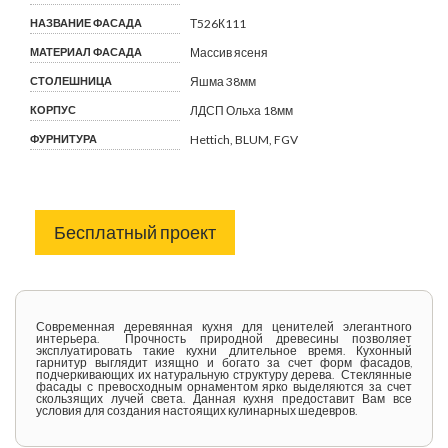
НАЗВАНИЕ ФАСАДА
Т526К111
МАТЕРИАЛ ФАСАДА
Массив ясеня
СТОЛЕШНИЦА
Яшма 38мм
КОРПУС
ЛДСП Ольха 18мм
ФУРНИТУРА
Hettich, BLUM, FGV
Бесплатный проект
Современная деревянная кухня для ценителей элегантного
интерьера. Прочность природной древесины позволяет
эксплуатировать такие кухни длительное время. Кухонный
гарнитур выглядит изящно и богато за счет форм фасадов,
подчеркивающих их натуральную структуру дерева. Стеклянные
фасады с превосходным орнаментом ярко выделяются за счет
скользящих лучей света. Данная кухня предоставит Вам все
условия для создания настоящих кулинарных шедевров.